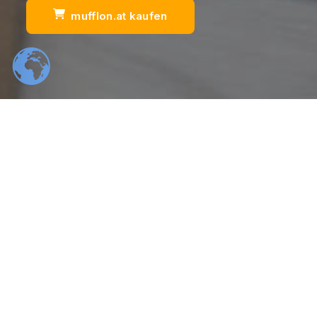
mufflon.at kaufen
Scrol
554
22
K
K
Total Downloads
Daily Visitors
99
526
%
K
Positive Rating
Happy Users