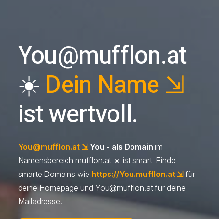
You@mufflon.at
☀️
Dein Name ⇲
ist wertvoll.
You@mufflon.at
⇲
You - als Domain
im
Namensbereich mufflon.at ☀️ ist smart. Finde
smarte Domains wie
https://You.mufflon.at ⇲
für
deine Homepage und
You@mufflon.at
für deine
Mailadresse.