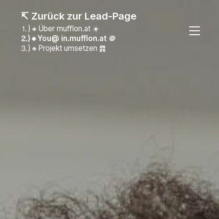
↸ Zurück zur Lead-Page
⒈)🔸Über mufflon.at ☀️
⒉)🔸You@ in.mufflon.at
＠
⒊)🔸Projekt umsetzen ䷴